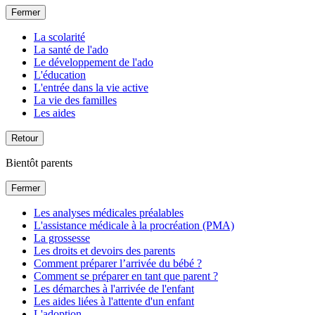
Fermer
La scolarité
La santé de l'ado
Le développement de l'ado
L'éducation
L'entrée dans la vie active
La vie des familles
Les aides
Retour
Bientôt parents
Fermer
Les analyses médicales préalables
L'assistance médicale à la procréation (PMA)
La grossesse
Les droits et devoirs des parents
Comment préparer l’arrivée du bébé ?
Comment se préparer en tant que parent ?
Les démarches à l'arrivée de l'enfant
Les aides liées à l'attente d'un enfant
L'adoption