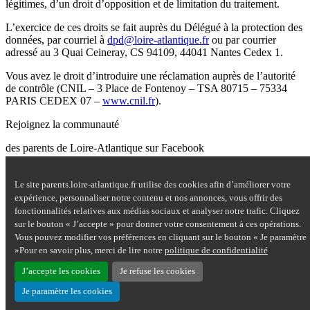
légitimes, d’un droit d’opposition et de limitation du traitement.
L’exercice de ces droits se fait auprès du Délégué à la protection des
données, par courriel à
dpd@loire-atlantique.fr
ou par courrier
adressé au 3 Quai Ceineray, CS 94109, 44041 Nantes Cedex 1.
Vous avez le droit d’introduire une réclamation auprès de l’autorité
de contrôle (CNIL – 3 Place de Fontenoy – TSA 80715 – 75334
PARIS CEDEX 07 –
www.cnil.fr
).
Rejoignez la communauté
des parents de Loire-Atlantique sur Facebook
Site Questions de parents sur Facebook - nouvelle fenêtre
Le site parents.loire-atlantique.fr utilise des cookies afin d’améliorer votre
Nous contacter
expérience, personnaliser notre contenu et nos annonces, vous offrir des
Mentions légales
fonctionnalités relatives aux médias sociaux et analyser notre trafic. Cliquez
Plan du site
sur le bouton « J’accepte » pour donner votre consentement à ces opérations.
Accessibilité : partiellement conforme
Vous pouvez modifier vos préférences en cliquant sur le bouton « Je paramètre
Aide
»Pour en savoir plus, merci de lire notre
politique de confidentialité
Données personnelles
Cookies
J’accepte les cookies
Je refuse les cookies
Je paramètre les cookies
Haut de page