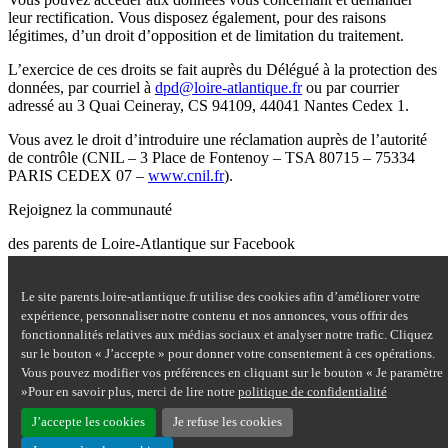
leur rectification. Vous disposez également, pour des raisons
légitimes, d’un droit d’opposition et de limitation du traitement.
L’exercice de ces droits se fait auprès du Délégué à la protection des
données, par courriel à
dpd@loire-atlantique.fr
ou par courrier
adressé au 3 Quai Ceineray, CS 94109, 44041 Nantes Cedex 1.
Vous avez le droit d’introduire une réclamation auprès de l’autorité
de contrôle (CNIL – 3 Place de Fontenoy – TSA 80715 – 75334
PARIS CEDEX 07 –
www.cnil.fr
).
Rejoignez la communauté
des parents de Loire-Atlantique sur Facebook
Site Questions de parents sur Facebook - nouvelle fenêtre
Le site parents.loire-atlantique.fr utilise des cookies afin d’améliorer votre
Nous contacter
expérience, personnaliser notre contenu et nos annonces, vous offrir des
Mentions légales
fonctionnalités relatives aux médias sociaux et analyser notre trafic. Cliquez
Plan du site
sur le bouton « J’accepte » pour donner votre consentement à ces opérations.
Accessibilité : partiellement conforme
Vous pouvez modifier vos préférences en cliquant sur le bouton « Je paramètre
Aide
»Pour en savoir plus, merci de lire notre
politique de confidentialité
Données personnelles
Cookies
J’accepte les cookies
Je refuse les cookies