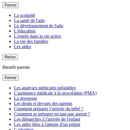
Fermer
La scolarité
La santé de l'ado
Le développement de l'ado
L'éducation
L'entrée dans la vie active
La vie des familles
Les aides
Retour
Bientôt parents
Fermer
Les analyses médicales préalables
L'assistance médicale à la procréation (PMA)
La grossesse
Les droits et devoirs des parents
Comment préparer l’arrivée du bébé ?
Comment se préparer en tant que parent ?
Les démarches à l'arrivée de l'enfant
Les aides liées à l'attente d'un enfant
L'adoption