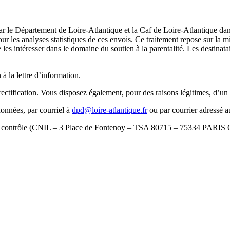
par le Département de Loire-Atlantique et la Caf de Loire-Atlantique dan
 pour les analyses statistiques de ces envois. Ce traitement repose sur la
e les intéresser dans le domaine du soutien à la parentalité. Les destina
à la lettre d’information.
ification. Vous disposez également, pour des raisons légitimes, d’un dr
données, par courriel à
dpd@loire-atlantique.fr
ou par courrier adressé 
ité de contrôle (CNIL – 3 Place de Fontenoy – TSA 80715 – 75334 PAR