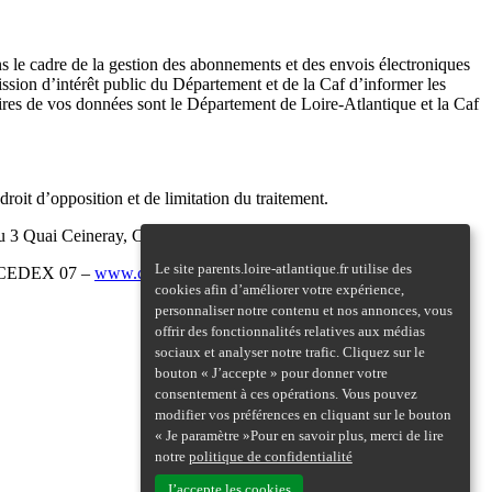
s le cadre de la gestion des abonnements et des envois électroniques
 mission d’intérêt public du Département et de la Caf d’informer les
taires de vos données sont le Département de Loire-Atlantique et la Caf
oit d’opposition et de limitation du traitement.
au 3 Quai Ceineray, CS 94109, 44041 Nantes Cedex 1.
Le site parents.loire-atlantique.fr utilise des
IS CEDEX 07 –
www.cnil.fr
).
cookies afin d’améliorer votre expérience,
personnaliser notre contenu et nos annonces, vous
offrir des fonctionnalités relatives aux médias
sociaux et analyser notre trafic. Cliquez sur le
bouton « J’accepte » pour donner votre
consentement à ces opérations. Vous pouvez
modifier vos préférences en cliquant sur le bouton
« Je paramètre »Pour en savoir plus, merci de lire
notre
politique de confidentialité
J’accepte les cookies