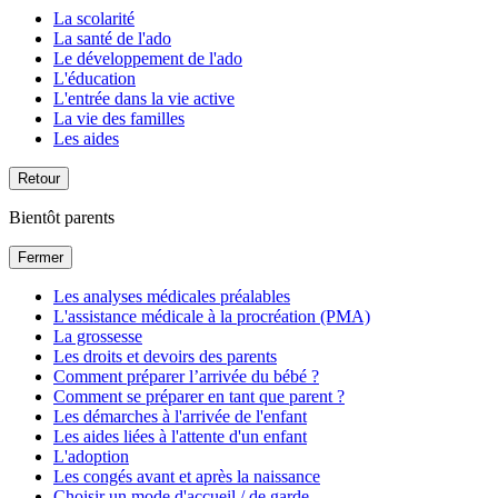
La scolarité
La santé de l'ado
Le développement de l'ado
L'éducation
L'entrée dans la vie active
La vie des familles
Les aides
Retour
Bientôt parents
Fermer
Les analyses médicales préalables
L'assistance médicale à la procréation (PMA)
La grossesse
Les droits et devoirs des parents
Comment préparer l’arrivée du bébé ?
Comment se préparer en tant que parent ?
Les démarches à l'arrivée de l'enfant
Les aides liées à l'attente d'un enfant
L'adoption
Les congés avant et après la naissance
Choisir un mode d'accueil / de garde