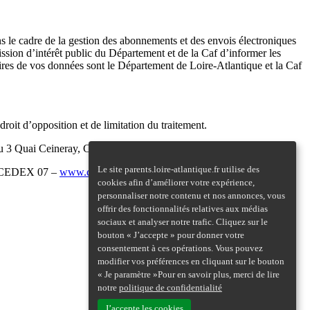
s le cadre de la gestion des abonnements et des envois électroniques
 mission d’intérêt public du Département et de la Caf d’informer les
taires de vos données sont le Département de Loire-Atlantique et la Caf
oit d’opposition et de limitation du traitement.
au 3 Quai Ceineray, CS 94109, 44041 Nantes Cedex 1.
Le site parents.loire-atlantique.fr utilise des
IS CEDEX 07 –
www.cnil.fr
).
cookies afin d’améliorer votre expérience,
personnaliser notre contenu et nos annonces, vous
offrir des fonctionnalités relatives aux médias
sociaux et analyser notre trafic. Cliquez sur le
bouton « J’accepte » pour donner votre
consentement à ces opérations. Vous pouvez
modifier vos préférences en cliquant sur le bouton
« Je paramètre »Pour en savoir plus, merci de lire
notre
politique de confidentialité
J’accepte les cookies