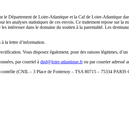
par le Département de Loire-Atlantique et la Caf de Loire-Atlantique dan
 pour les analyses statistiques de ces envois. Ce traitement repose sur la
e les intéresser dans le domaine du soutien à la parentalité. Les destina
à la lettre d’information.
ification. Vous disposez également, pour des raisons légitimes, d’un dr
données, par courriel à
dpd@loire-atlantique.fr
ou par courrier adressé 
ité de contrôle (CNIL – 3 Place de Fontenoy – TSA 80715 – 75334 PAR