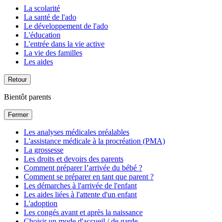
La scolarité
La santé de l'ado
Le développement de l'ado
L'éducation
L'entrée dans la vie active
La vie des familles
Les aides
Retour
Bientôt parents
Fermer
Les analyses médicales préalables
L'assistance médicale à la procréation (PMA)
La grossesse
Les droits et devoirs des parents
Comment préparer l’arrivée du bébé ?
Comment se préparer en tant que parent ?
Les démarches à l'arrivée de l'enfant
Les aides liées à l'attente d'un enfant
L'adoption
Les congés avant et après la naissance
Choisir un mode d'accueil / de garde