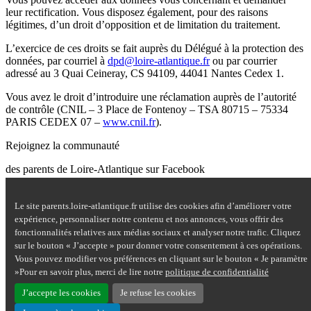
leur rectification. Vous disposez également, pour des raisons
légitimes, d’un droit d’opposition et de limitation du traitement.
L’exercice de ces droits se fait auprès du Délégué à la protection des
données, par courriel à
dpd@loire-atlantique.fr
ou par courrier
adressé au 3 Quai Ceineray, CS 94109, 44041 Nantes Cedex 1.
Vous avez le droit d’introduire une réclamation auprès de l’autorité
de contrôle (CNIL – 3 Place de Fontenoy – TSA 80715 – 75334
PARIS CEDEX 07 –
www.cnil.fr
).
Rejoignez la communauté
des parents de Loire-Atlantique sur Facebook
Site Questions de parents sur Facebook - nouvelle fenêtre
Le site parents.loire-atlantique.fr utilise des cookies afin d’améliorer votre
Nous contacter
expérience, personnaliser notre contenu et nos annonces, vous offrir des
Mentions légales
fonctionnalités relatives aux médias sociaux et analyser notre trafic. Cliquez
Plan du site
sur le bouton « J’accepte » pour donner votre consentement à ces opérations.
Accessibilité : partiellement conforme
Vous pouvez modifier vos préférences en cliquant sur le bouton « Je paramètre
Aide
»Pour en savoir plus, merci de lire notre
politique de confidentialité
Données personnelles
Cookies
J’accepte les cookies
Je refuse les cookies