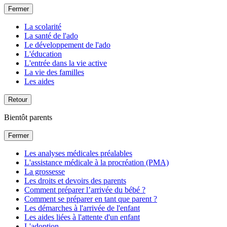
Fermer
La scolarité
La santé de l'ado
Le développement de l'ado
L'éducation
L'entrée dans la vie active
La vie des familles
Les aides
Retour
Bientôt parents
Fermer
Les analyses médicales préalables
L'assistance médicale à la procréation (PMA)
La grossesse
Les droits et devoirs des parents
Comment préparer l’arrivée du bébé ?
Comment se préparer en tant que parent ?
Les démarches à l'arrivée de l'enfant
Les aides liées à l'attente d'un enfant
L'adoption