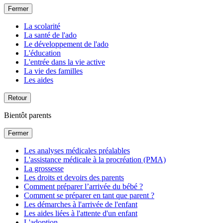
Fermer
La scolarité
La santé de l'ado
Le développement de l'ado
L'éducation
L'entrée dans la vie active
La vie des familles
Les aides
Retour
Bientôt parents
Fermer
Les analyses médicales préalables
L'assistance médicale à la procréation (PMA)
La grossesse
Les droits et devoirs des parents
Comment préparer l’arrivée du bébé ?
Comment se préparer en tant que parent ?
Les démarches à l'arrivée de l'enfant
Les aides liées à l'attente d'un enfant
L'adoption