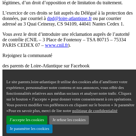
légitimes, d’un droit d’opposition et de limitation du traitement.
L’exercice de ces droits se fait auprès du Délégué à la protection des
données, par courriel à
dpd@loire-atlantique.fr
ou par courrier
adressé au 3 Quai Ceineray, CS 94109, 44041 Nantes Cedex 1.
Vous avez le droit d’introduire une réclamation auprès de l’autorité
de contrôle (CNIL – 3 Place de Fontenoy – TSA 80715 – 75334
PARIS CEDEX 07 –
www.cnil.fr
).
Rejoignez la communauté
des parents de Loire-Atlantique sur Facebook
Site Questions de parents sur Facebook - nouvelle fenêtre
Le site parents.loire-atlantique.fr utilise des cookies afin d’améliorer votre
Nous contacter
expérience, personnaliser notre contenu et nos annonces, vous offrir des
Mentions légales
fonctionnalités relatives aux médias sociaux et analyser notre trafic. Cliquez
Plan du site
sur le bouton « J’accepte » pour donner votre consentement à ces opérations.
Accessibilité : partiellement conforme
Vous pouvez modifier vos préférences en cliquant sur le bouton « Je paramètre
Aide
»Pour en savoir plus, merci de lire notre
politique de confidentialité
Données personnelles
Cookies
J’accepte les cookies
Je refuse les cookies
Je paramètre les cookies
Haut de page