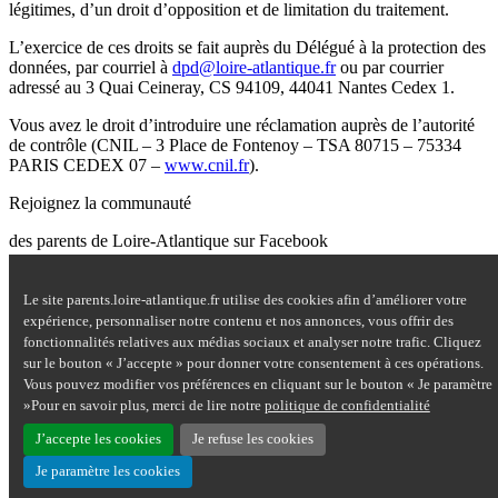
légitimes, d’un droit d’opposition et de limitation du traitement.
L’exercice de ces droits se fait auprès du Délégué à la protection des
données, par courriel à
dpd@loire-atlantique.fr
ou par courrier
adressé au 3 Quai Ceineray, CS 94109, 44041 Nantes Cedex 1.
Vous avez le droit d’introduire une réclamation auprès de l’autorité
de contrôle (CNIL – 3 Place de Fontenoy – TSA 80715 – 75334
PARIS CEDEX 07 –
www.cnil.fr
).
Rejoignez la communauté
des parents de Loire-Atlantique sur Facebook
Site Questions de parents sur Facebook - nouvelle fenêtre
Le site parents.loire-atlantique.fr utilise des cookies afin d’améliorer votre
Nous contacter
expérience, personnaliser notre contenu et nos annonces, vous offrir des
Mentions légales
fonctionnalités relatives aux médias sociaux et analyser notre trafic. Cliquez
Plan du site
sur le bouton « J’accepte » pour donner votre consentement à ces opérations.
Accessibilité : partiellement conforme
Vous pouvez modifier vos préférences en cliquant sur le bouton « Je paramètre
Aide
»Pour en savoir plus, merci de lire notre
politique de confidentialité
Données personnelles
Cookies
J’accepte les cookies
Je refuse les cookies
Je paramètre les cookies
Haut de page