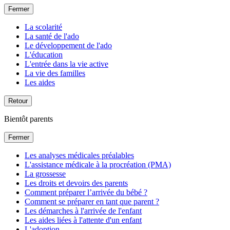
Fermer
La scolarité
La santé de l'ado
Le développement de l'ado
L'éducation
L'entrée dans la vie active
La vie des familles
Les aides
Retour
Bientôt parents
Fermer
Les analyses médicales préalables
L'assistance médicale à la procréation (PMA)
La grossesse
Les droits et devoirs des parents
Comment préparer l’arrivée du bébé ?
Comment se préparer en tant que parent ?
Les démarches à l'arrivée de l'enfant
Les aides liées à l'attente d'un enfant
L'adoption