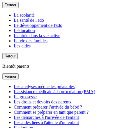
Fermer
La scolarité
La santé de l'ado
Le développement de l'ado
L'éducation
L'entrée dans la vie active
La vie des familles
Les aides
Retour
Bientôt parents
Fermer
Les analyses médicales préalables
L'assistance médicale à la procréation (PMA)
La grossesse
Les droits et devoirs des parents
Comment préparer l’arrivée du bébé ?
Comment se préparer en tant que parent ?
Les démarches à l'arrivée de l'enfant
Les aides liées à l'attente d'un enfant
L'adoption