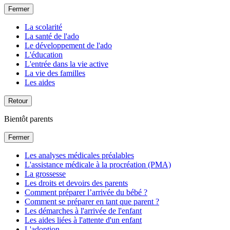
Fermer
La scolarité
La santé de l'ado
Le développement de l'ado
L'éducation
L'entrée dans la vie active
La vie des familles
Les aides
Retour
Bientôt parents
Fermer
Les analyses médicales préalables
L'assistance médicale à la procréation (PMA)
La grossesse
Les droits et devoirs des parents
Comment préparer l’arrivée du bébé ?
Comment se préparer en tant que parent ?
Les démarches à l'arrivée de l'enfant
Les aides liées à l'attente d'un enfant
L'adoption