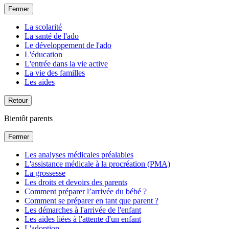
Fermer
La scolarité
La santé de l'ado
Le développement de l'ado
L'éducation
L'entrée dans la vie active
La vie des familles
Les aides
Retour
Bientôt parents
Fermer
Les analyses médicales préalables
L'assistance médicale à la procréation (PMA)
La grossesse
Les droits et devoirs des parents
Comment préparer l’arrivée du bébé ?
Comment se préparer en tant que parent ?
Les démarches à l'arrivée de l'enfant
Les aides liées à l'attente d'un enfant
L'adoption