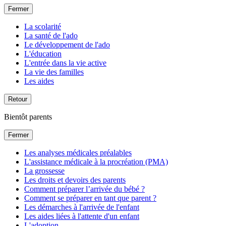
Fermer
La scolarité
La santé de l'ado
Le développement de l'ado
L'éducation
L'entrée dans la vie active
La vie des familles
Les aides
Retour
Bientôt parents
Fermer
Les analyses médicales préalables
L'assistance médicale à la procréation (PMA)
La grossesse
Les droits et devoirs des parents
Comment préparer l’arrivée du bébé ?
Comment se préparer en tant que parent ?
Les démarches à l'arrivée de l'enfant
Les aides liées à l'attente d'un enfant
L'adoption