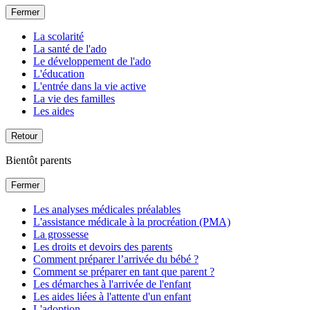
Fermer
La scolarité
La santé de l'ado
Le développement de l'ado
L'éducation
L'entrée dans la vie active
La vie des familles
Les aides
Retour
Bientôt parents
Fermer
Les analyses médicales préalables
L'assistance médicale à la procréation (PMA)
La grossesse
Les droits et devoirs des parents
Comment préparer l’arrivée du bébé ?
Comment se préparer en tant que parent ?
Les démarches à l'arrivée de l'enfant
Les aides liées à l'attente d'un enfant
L'adoption