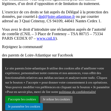
légitimes, d’un droit d’opposition et de limitation du traitement.
L’exercice de ces droits se fait auprès du Délégué à la protection des
données, par courriel à
dpd@loire-atlantique.fr
ou par courrier
adressé au 3 Quai Ceineray, CS 94109, 44041 Nantes Cedex 1.
Vous avez le droit d’introduire une réclamation auprès de l’autorité
de contrôle (CNIL – 3 Place de Fontenoy – TSA 80715 – 75334
PARIS CEDEX 07 –
www.cnil.fr
).
Rejoignez la communauté
des parents de Loire-Atlantique sur Facebook
Site Questions de parents sur Facebook - nouvelle fenêtre
Le site parents.loire-atlantique.fr utilise des cookies afin d’améliorer votre
Nous contacter
expérience, personnaliser notre contenu et nos annonces, vous offrir des
Mentions légales
fonctionnalités relatives aux médias sociaux et analyser notre trafic. Cliquez
Plan du site
sur le bouton « J’accepte » pour donner votre consentement à ces opérations.
Accessibilité : partiellement conforme
Vous pouvez modifier vos préférences en cliquant sur le bouton « Je paramètre
Aide
»Pour en savoir plus, merci de lire notre
politique de confidentialité
Données personnelles
Cookies
J’accepte les cookies
Je refuse les cookies
Je paramètre les cookies
Haut de page