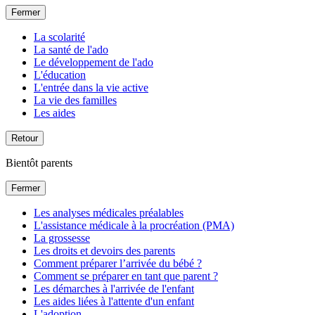
Fermer
La scolarité
La santé de l'ado
Le développement de l'ado
L'éducation
L'entrée dans la vie active
La vie des familles
Les aides
Retour
Bientôt parents
Fermer
Les analyses médicales préalables
L'assistance médicale à la procréation (PMA)
La grossesse
Les droits et devoirs des parents
Comment préparer l’arrivée du bébé ?
Comment se préparer en tant que parent ?
Les démarches à l'arrivée de l'enfant
Les aides liées à l'attente d'un enfant
L'adoption