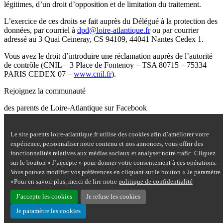
légitimes, d’un droit d’opposition et de limitation du traitement.
L’exercice de ces droits se fait auprès du Délégué à la protection des
données, par courriel à
dpd@loire-atlantique.fr
ou par courrier
adressé au 3 Quai Ceineray, CS 94109, 44041 Nantes Cedex 1.
Vous avez le droit d’introduire une réclamation auprès de l’autorité
de contrôle (CNIL – 3 Place de Fontenoy – TSA 80715 – 75334
PARIS CEDEX 07 –
www.cnil.fr
).
Rejoignez la communauté
des parents de Loire-Atlantique sur Facebook
Site Questions de parents sur Facebook - nouvelle fenêtre
Le site parents.loire-atlantique.fr utilise des cookies afin d’améliorer votre
Nous contacter
expérience, personnaliser notre contenu et nos annonces, vous offrir des
Mentions légales
fonctionnalités relatives aux médias sociaux et analyser notre trafic. Cliquez
Plan du site
sur le bouton « J’accepte » pour donner votre consentement à ces opérations.
Accessibilité : partiellement conforme
Vous pouvez modifier vos préférences en cliquant sur le bouton « Je paramètre
Aide
»Pour en savoir plus, merci de lire notre
politique de confidentialité
Données personnelles
Cookies
J’accepte les cookies
Je refuse les cookies
Je paramètre les cookies
Haut de page