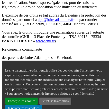
leur rectification. Vous disposez également, pour des raisons
légitimes, d’un droit d’opposition et de limitation du traitement.
L’exercice de ces droits se fait auprès du Délégué à la protection des
données, par courriel à
dpd@loire-atlantique.fr
ou par courrier
adressé au 3 Quai Ceineray, CS 94109, 44041 Nantes Cedex 1.
Vous avez le droit d’introduire une réclamation auprès de l’autorité
de contrôle (CNIL – 3 Place de Fontenoy – TSA 80715 – 75334
PARIS CEDEX 07 –
www.cnil.fr
).
Rejoignez la communauté
des parents de Loire-Atlantique sur Facebook
Site Questions de parents sur Facebook - nouvelle fenêtre
Le site parents.loire-atlantique.fr utilise des cookies afin d’améliorer votre
Nous contacter
expérience, personnaliser notre contenu et nos annonces, vous offrir des
Mentions légales
fonctionnalités relatives aux médias sociaux et analyser notre trafic. Cliquez
Plan du site
sur le bouton « J’accepte » pour donner votre consentement à ces opérations.
Accessibilité : partiellement conforme
Vous pouvez modifier vos préférences en cliquant sur le bouton « Je paramètre
Aide
»Pour en savoir plus, merci de lire notre
politique de confidentialité
Données personnelles
Cookies
J’accepte les cookies
Je refuse les cookies
Je paramètre les cookies
Haut de page