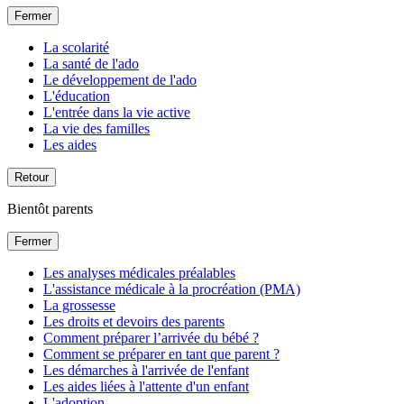
Fermer
La scolarité
La santé de l'ado
Le développement de l'ado
L'éducation
L'entrée dans la vie active
La vie des familles
Les aides
Retour
Bientôt parents
Fermer
Les analyses médicales préalables
L'assistance médicale à la procréation (PMA)
La grossesse
Les droits et devoirs des parents
Comment préparer l’arrivée du bébé ?
Comment se préparer en tant que parent ?
Les démarches à l'arrivée de l'enfant
Les aides liées à l'attente d'un enfant
L'adoption