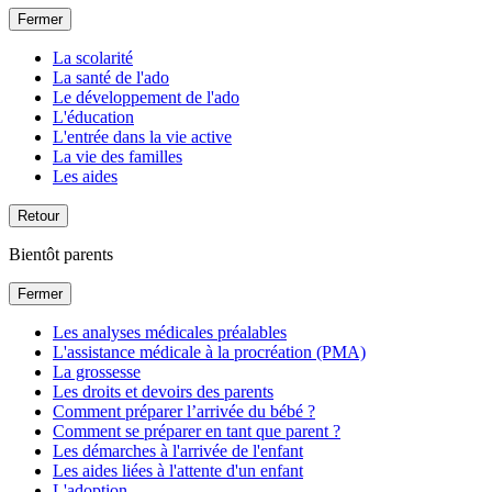
Fermer
La scolarité
La santé de l'ado
Le développement de l'ado
L'éducation
L'entrée dans la vie active
La vie des familles
Les aides
Retour
Bientôt parents
Fermer
Les analyses médicales préalables
L'assistance médicale à la procréation (PMA)
La grossesse
Les droits et devoirs des parents
Comment préparer l’arrivée du bébé ?
Comment se préparer en tant que parent ?
Les démarches à l'arrivée de l'enfant
Les aides liées à l'attente d'un enfant
L'adoption