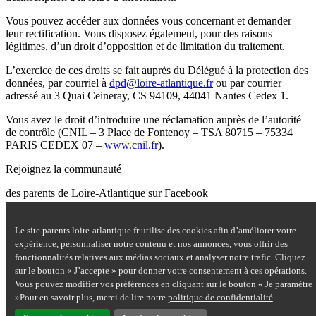
Vous pouvez accéder aux données vous concernant et demander
leur rectification. Vous disposez également, pour des raisons
légitimes, d’un droit d’opposition et de limitation du traitement.
L’exercice de ces droits se fait auprès du Délégué à la protection des
données, par courriel à
dpd@loire-atlantique.fr
ou par courrier
adressé au 3 Quai Ceineray, CS 94109, 44041 Nantes Cedex 1.
Vous avez le droit d’introduire une réclamation auprès de l’autorité
de contrôle (CNIL – 3 Place de Fontenoy – TSA 80715 – 75334
PARIS CEDEX 07 –
www.cnil.fr
).
Rejoignez la communauté
des parents de Loire-Atlantique sur Facebook
Site Questions de parents sur Facebook - nouvelle fenêtre
Le site parents.loire-atlantique.fr utilise des cookies afin d’améliorer votre
Nous contacter
expérience, personnaliser notre contenu et nos annonces, vous offrir des
Mentions légales
fonctionnalités relatives aux médias sociaux et analyser notre trafic. Cliquez
Plan du site
sur le bouton « J’accepte » pour donner votre consentement à ces opérations.
Accessibilité : partiellement conforme
Vous pouvez modifier vos préférences en cliquant sur le bouton « Je paramètre
Aide
»Pour en savoir plus, merci de lire notre
politique de confidentialité
Données personnelles