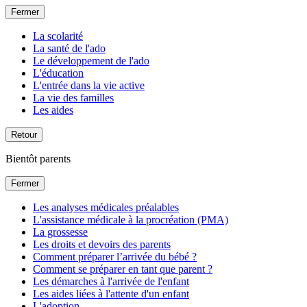
Fermer
La scolarité
La santé de l'ado
Le développement de l'ado
L'éducation
L'entrée dans la vie active
La vie des familles
Les aides
Retour
Bientôt parents
Fermer
Les analyses médicales préalables
L'assistance médicale à la procréation (PMA)
La grossesse
Les droits et devoirs des parents
Comment préparer l’arrivée du bébé ?
Comment se préparer en tant que parent ?
Les démarches à l'arrivée de l'enfant
Les aides liées à l'attente d'un enfant
L'adoption