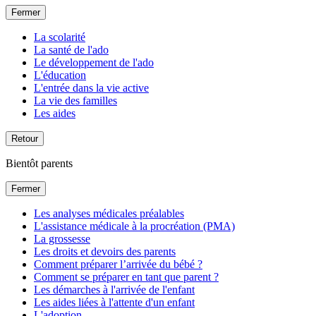
Fermer
La scolarité
La santé de l'ado
Le développement de l'ado
L'éducation
L'entrée dans la vie active
La vie des familles
Les aides
Retour
Bientôt parents
Fermer
Les analyses médicales préalables
L'assistance médicale à la procréation (PMA)
La grossesse
Les droits et devoirs des parents
Comment préparer l’arrivée du bébé ?
Comment se préparer en tant que parent ?
Les démarches à l'arrivée de l'enfant
Les aides liées à l'attente d'un enfant
L'adoption