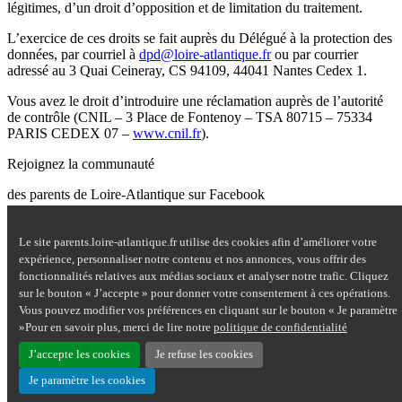
légitimes, d’un droit d’opposition et de limitation du traitement.
L’exercice de ces droits se fait auprès du Délégué à la protection des
données, par courriel à
dpd@loire-atlantique.fr
ou par courrier
adressé au 3 Quai Ceineray, CS 94109, 44041 Nantes Cedex 1.
Vous avez le droit d’introduire une réclamation auprès de l’autorité
de contrôle (CNIL – 3 Place de Fontenoy – TSA 80715 – 75334
PARIS CEDEX 07 –
www.cnil.fr
).
Rejoignez la communauté
des parents de Loire-Atlantique sur Facebook
Site Questions de parents sur Facebook - nouvelle fenêtre
Le site parents.loire-atlantique.fr utilise des cookies afin d’améliorer votre
Nous contacter
expérience, personnaliser notre contenu et nos annonces, vous offrir des
Mentions légales
fonctionnalités relatives aux médias sociaux et analyser notre trafic. Cliquez
Plan du site
sur le bouton « J’accepte » pour donner votre consentement à ces opérations.
Accessibilité : partiellement conforme
Vous pouvez modifier vos préférences en cliquant sur le bouton « Je paramètre
Aide
»Pour en savoir plus, merci de lire notre
politique de confidentialité
Données personnelles
Cookies
J’accepte les cookies
Je refuse les cookies
Je paramètre les cookies
Haut de page