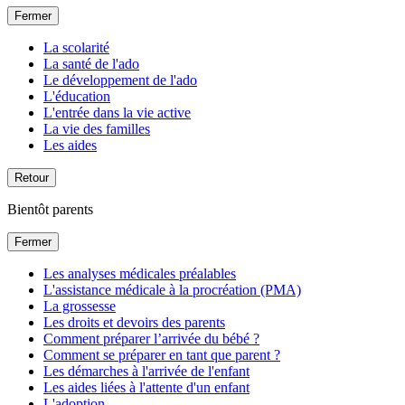
Fermer
La scolarité
La santé de l'ado
Le développement de l'ado
L'éducation
L'entrée dans la vie active
La vie des familles
Les aides
Retour
Bientôt parents
Fermer
Les analyses médicales préalables
L'assistance médicale à la procréation (PMA)
La grossesse
Les droits et devoirs des parents
Comment préparer l’arrivée du bébé ?
Comment se préparer en tant que parent ?
Les démarches à l'arrivée de l'enfant
Les aides liées à l'attente d'un enfant
L'adoption