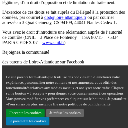
légitimes, d’un droit d’opposition et de limitation du traitement.
L’exercice de ces droits se fait auprès du Délégué à la protection des
données, par courriel à
dpd@loire-atlantique.fr
ou par courrier
adressé au 3 Quai Ceineray, CS 94109, 44041 Nantes Cedex 1.
Vous avez le droit d’introduire une réclamation auprès de l’autorité
de contrôle (CNIL – 3 Place de Fontenoy – TSA 80715 – 75334
PARIS CEDEX 07 –
www.cnil.fr
).
Rejoignez la communauté
des parents de Loire-Atlantique sur Facebook
Site Questions de parents sur Facebook - nouvelle fenêtre
Le site parents.loire-atlantique.fr utilise des cookies afin d’améliorer votre
Nous contacter
expérience, personnaliser notre contenu et nos annonces, vous offrir des
Mentions légales
fonctionnalités relatives aux médias sociaux et analyser notre trafic. Cliquez
Plan du site
sur le bouton « J’accepte » pour donner votre consentement à ces opérations.
Accessibilité : partiellement conforme
Vous pouvez modifier vos préférences en cliquant sur le bouton « Je paramètre
Aide
»Pour en savoir plus, merci de lire notre
politique de confidentialité
Données personnelles
Cookies
J’accepte les cookies
Je refuse les cookies
Je paramètre les cookies
Haut de page