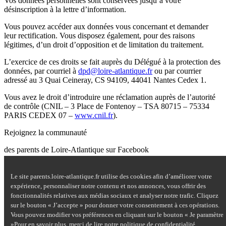
Vos données personnelles sont conservées jusqu’à votre
désinscription à la lettre d’information.
Vous pouvez accéder aux données vous concernant et demander
leur rectification. Vous disposez également, pour des raisons
légitimes, d’un droit d’opposition et de limitation du traitement.
L’exercice de ces droits se fait auprès du Délégué à la protection des
données, par courriel à
dpd@loire-atlantique.fr
ou par courrier
adressé au 3 Quai Ceineray, CS 94109, 44041 Nantes Cedex 1.
Vous avez le droit d’introduire une réclamation auprès de l’autorité
de contrôle (CNIL – 3 Place de Fontenoy – TSA 80715 – 75334
PARIS CEDEX 07 –
www.cnil.fr
).
Rejoignez la communauté
des parents de Loire-Atlantique sur Facebook
Site Questions de parents sur Facebook - nouvelle fenêtre
Le site parents.loire-atlantique.fr utilise des cookies afin d’améliorer votre
Nous contacter
expérience, personnaliser notre contenu et nos annonces, vous offrir des
Mentions légales
fonctionnalités relatives aux médias sociaux et analyser notre trafic. Cliquez
Plan du site
sur le bouton « J’accepte » pour donner votre consentement à ces opérations.
Accessibilité : partiellement conforme
Vous pouvez modifier vos préférences en cliquant sur le bouton « Je paramètre
Aide
»Pour en savoir plus, merci de lire notre
politique de confidentialité