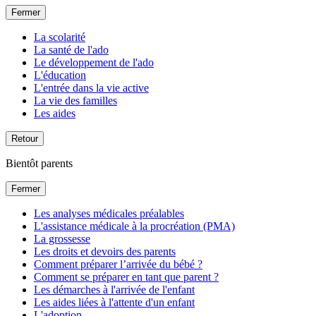
Fermer
La scolarité
La santé de l'ado
Le développement de l'ado
L'éducation
L'entrée dans la vie active
La vie des familles
Les aides
Retour
Bientôt parents
Fermer
Les analyses médicales préalables
L'assistance médicale à la procréation (PMA)
La grossesse
Les droits et devoirs des parents
Comment préparer l’arrivée du bébé ?
Comment se préparer en tant que parent ?
Les démarches à l'arrivée de l'enfant
Les aides liées à l'attente d'un enfant
L'adoption