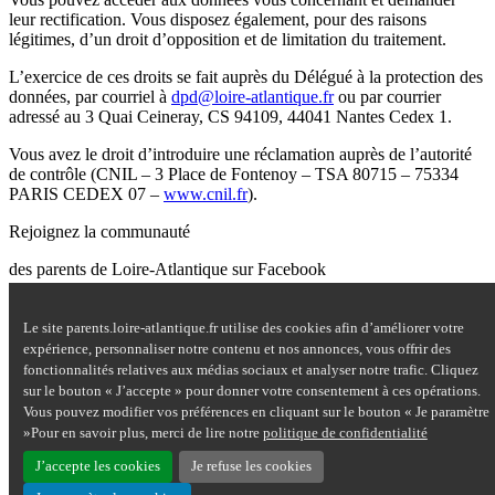
leur rectification. Vous disposez également, pour des raisons
légitimes, d’un droit d’opposition et de limitation du traitement.
L’exercice de ces droits se fait auprès du Délégué à la protection des
données, par courriel à
dpd@loire-atlantique.fr
ou par courrier
adressé au 3 Quai Ceineray, CS 94109, 44041 Nantes Cedex 1.
Vous avez le droit d’introduire une réclamation auprès de l’autorité
de contrôle (CNIL – 3 Place de Fontenoy – TSA 80715 – 75334
PARIS CEDEX 07 –
www.cnil.fr
).
Rejoignez la communauté
des parents de Loire-Atlantique sur Facebook
Site Questions de parents sur Facebook - nouvelle fenêtre
Le site parents.loire-atlantique.fr utilise des cookies afin d’améliorer votre
Nous contacter
expérience, personnaliser notre contenu et nos annonces, vous offrir des
Mentions légales
fonctionnalités relatives aux médias sociaux et analyser notre trafic. Cliquez
Plan du site
sur le bouton « J’accepte » pour donner votre consentement à ces opérations.
Accessibilité : partiellement conforme
Vous pouvez modifier vos préférences en cliquant sur le bouton « Je paramètre
Aide
»Pour en savoir plus, merci de lire notre
politique de confidentialité
Données personnelles
Cookies
J’accepte les cookies
Je refuse les cookies