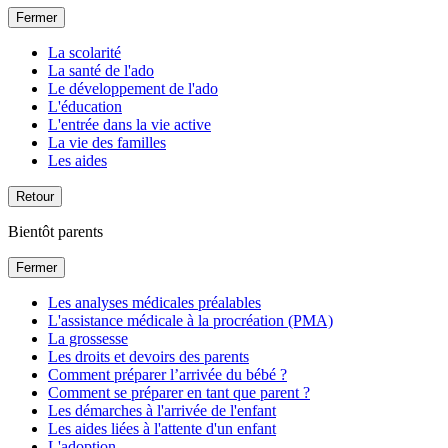
Fermer
La scolarité
La santé de l'ado
Le développement de l'ado
L'éducation
L'entrée dans la vie active
La vie des familles
Les aides
Retour
Bientôt parents
Fermer
Les analyses médicales préalables
L'assistance médicale à la procréation (PMA)
La grossesse
Les droits et devoirs des parents
Comment préparer l’arrivée du bébé ?
Comment se préparer en tant que parent ?
Les démarches à l'arrivée de l'enfant
Les aides liées à l'attente d'un enfant
L'adoption